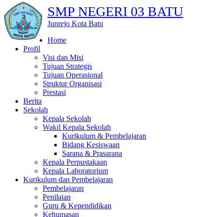
SMP NEGERI 03 BATU
Junrejo Kota Batu
Home
Profil
Visi dan Misi
Tujuan Strategis
Tujuan Operasional
Struktur Organisasi
Prestasi
Berita
Sekolah
Kepala Sekolah
Wakil Kepala Sekolah
Kurikulum & Pembelajaran
Bidang Kesiswaan
Sarana & Prasarana
Kepala Perpustakaan
Kepala Laboratorium
Kurikulum dan Pembelajaran
Pembelajaran
Penilaian
Guru & Kependidikan
Kehumasan