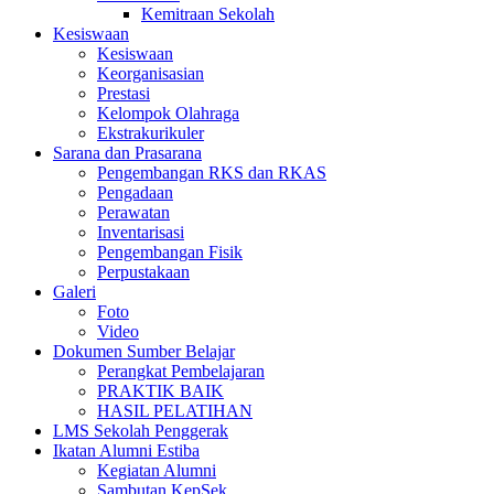
Kemitraan Sekolah
Kesiswaan
Kesiswaan
Keorganisasian
Prestasi
Kelompok Olahraga
Ekstrakurikuler
Sarana dan Prasarana
Pengembangan RKS dan RKAS
Pengadaan
Perawatan
Inventarisasi
Pengembangan Fisik
Perpustakaan
Galeri
Foto
Video
Dokumen Sumber Belajar
Perangkat Pembelajaran
PRAKTIK BAIK
HASIL PELATIHAN
LMS Sekolah Penggerak
Ikatan Alumni Estiba
Kegiatan Alumni
Sambutan KepSek