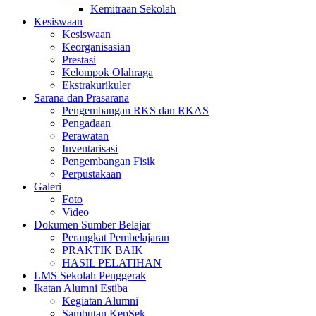
Kemitraan Sekolah
Kesiswaan
Kesiswaan
Keorganisasian
Prestasi
Kelompok Olahraga
Ekstrakurikuler
Sarana dan Prasarana
Pengembangan RKS dan RKAS
Pengadaan
Perawatan
Inventarisasi
Pengembangan Fisik
Perpustakaan
Galeri
Foto
Video
Dokumen Sumber Belajar
Perangkat Pembelajaran
PRAKTIK BAIK
HASIL PELATIHAN
LMS Sekolah Penggerak
Ikatan Alumni Estiba
Kegiatan Alumni
Sambutan KepSek