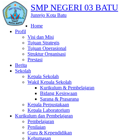
SMP NEGERI 03 BATU
Junrejo Kota Batu
Home
Profil
Visi dan Misi
Tujuan Strategis
Tujuan Operasional
Struktur Organisasi
Prestasi
Berita
Sekolah
Kepala Sekolah
Wakil Kepala Sekolah
Kurikulum & Pembelajaran
Bidang Kesiswaan
Sarana & Prasarana
Kepala Perpustakaan
Kepala Laboratorium
Kurikulum dan Pembelajaran
Pembelajaran
Penilaian
Guru & Kependidikan
Kehumasan