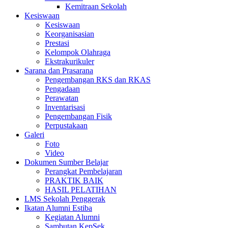
Kemitraan Sekolah
Kesiswaan
Kesiswaan
Keorganisasian
Prestasi
Kelompok Olahraga
Ekstrakurikuler
Sarana dan Prasarana
Pengembangan RKS dan RKAS
Pengadaan
Perawatan
Inventarisasi
Pengembangan Fisik
Perpustakaan
Galeri
Foto
Video
Dokumen Sumber Belajar
Perangkat Pembelajaran
PRAKTIK BAIK
HASIL PELATIHAN
LMS Sekolah Penggerak
Ikatan Alumni Estiba
Kegiatan Alumni
Sambutan KepSek