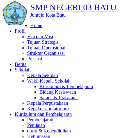
SMP NEGERI 03 BATU
Junrejo Kota Batu
Home
Profil
Visi dan Misi
Tujuan Strategis
Tujuan Operasional
Struktur Organisasi
Prestasi
Berita
Sekolah
Kepala Sekolah
Wakil Kepala Sekolah
Kurikulum & Pembelajaran
Bidang Kesiswaan
Sarana & Prasarana
Kepala Perpustakaan
Kepala Laboratorium
Kurikulum dan Pembelajaran
Pembelajaran
Penilaian
Guru & Kependidikan
Kehumasan