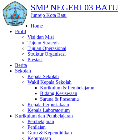
SMP NEGERI 03 BATU
Junrejo Kota Batu
Home
Profil
Visi dan Misi
Tujuan Strategis
Tujuan Operasional
Struktur Organisasi
Prestasi
Berita
Sekolah
Kepala Sekolah
Wakil Kepala Sekolah
Kurikulum & Pembelajaran
Bidang Kesiswaan
Sarana & Prasarana
Kepala Perpustakaan
Kepala Laboratorium
Kurikulum dan Pembelajaran
Pembelajaran
Penilaian
Guru & Kependidikan
Kehumasan