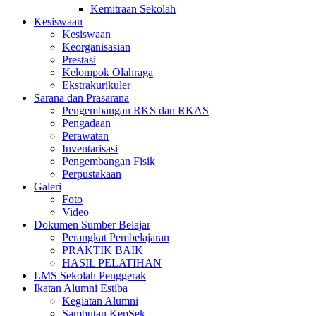
Kemitraan Sekolah
Kesiswaan
Kesiswaan
Keorganisasian
Prestasi
Kelompok Olahraga
Ekstrakurikuler
Sarana dan Prasarana
Pengembangan RKS dan RKAS
Pengadaan
Perawatan
Inventarisasi
Pengembangan Fisik
Perpustakaan
Galeri
Foto
Video
Dokumen Sumber Belajar
Perangkat Pembelajaran
PRAKTIK BAIK
HASIL PELATIHAN
LMS Sekolah Penggerak
Ikatan Alumni Estiba
Kegiatan Alumni
Sambutan KepSek