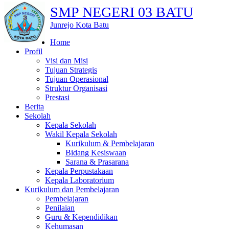
SMP NEGERI 03 BATU
Junrejo Kota Batu
Home
Profil
Visi dan Misi
Tujuan Strategis
Tujuan Operasional
Struktur Organisasi
Prestasi
Berita
Sekolah
Kepala Sekolah
Wakil Kepala Sekolah
Kurikulum & Pembelajaran
Bidang Kesiswaan
Sarana & Prasarana
Kepala Perpustakaan
Kepala Laboratorium
Kurikulum dan Pembelajaran
Pembelajaran
Penilaian
Guru & Kependidikan
Kehumasan