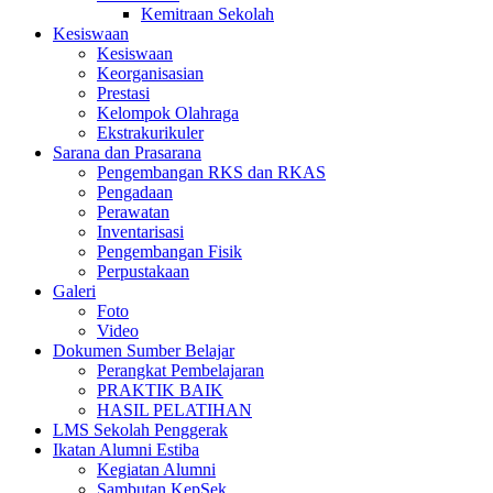
Kemitraan Sekolah
Kesiswaan
Kesiswaan
Keorganisasian
Prestasi
Kelompok Olahraga
Ekstrakurikuler
Sarana dan Prasarana
Pengembangan RKS dan RKAS
Pengadaan
Perawatan
Inventarisasi
Pengembangan Fisik
Perpustakaan
Galeri
Foto
Video
Dokumen Sumber Belajar
Perangkat Pembelajaran
PRAKTIK BAIK
HASIL PELATIHAN
LMS Sekolah Penggerak
Ikatan Alumni Estiba
Kegiatan Alumni
Sambutan KepSek