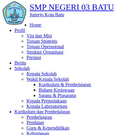
SMP NEGERI 03 BATU
Junrejo Kota Batu
Home
Profil
Visi dan Misi
Tujuan Strategis
Tujuan Operasional
Struktur Organisasi
Prestasi
Berita
Sekolah
Kepala Sekolah
Wakil Kepala Sekolah
Kurikulum & Pembelajaran
Bidang Kesiswaan
Sarana & Prasarana
Kepala Perpustakaan
Kepala Laboratorium
Kurikulum dan Pembelajaran
Pembelajaran
Penilaian
Guru & Kependidikan
Kehumasan