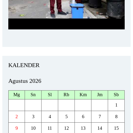
KALENDER
Agustus 2026
Mg
Sn
Sl
Rb
Km
Jm
Sb
1
2
3
4
5
6
7
8
9
10
11
12
13
14
15