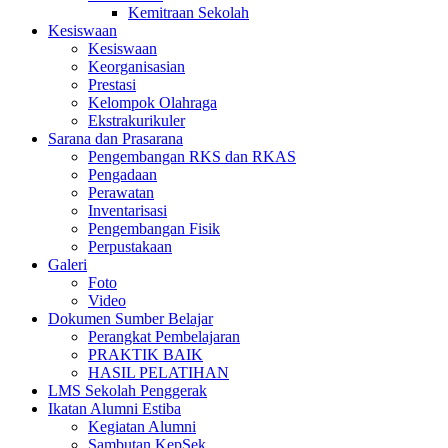
Kemitraan Sekolah
Kesiswaan
Kesiswaan
Keorganisasian
Prestasi
Kelompok Olahraga
Ekstrakurikuler
Sarana dan Prasarana
Pengembangan RKS dan RKAS
Pengadaan
Perawatan
Inventarisasi
Pengembangan Fisik
Perpustakaan
Galeri
Foto
Video
Dokumen Sumber Belajar
Perangkat Pembelajaran
PRAKTIK BAIK
HASIL PELATIHAN
LMS Sekolah Penggerak
Ikatan Alumni Estiba
Kegiatan Alumni
Sambutan KepSek