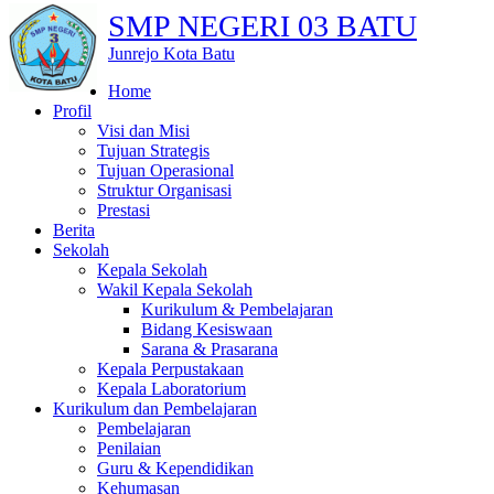
SMP NEGERI 03 BATU
Junrejo Kota Batu
Home
Profil
Visi dan Misi
Tujuan Strategis
Tujuan Operasional
Struktur Organisasi
Prestasi
Berita
Sekolah
Kepala Sekolah
Wakil Kepala Sekolah
Kurikulum & Pembelajaran
Bidang Kesiswaan
Sarana & Prasarana
Kepala Perpustakaan
Kepala Laboratorium
Kurikulum dan Pembelajaran
Pembelajaran
Penilaian
Guru & Kependidikan
Kehumasan