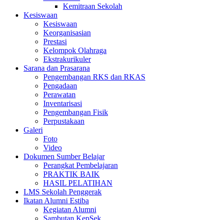
Kemitraan Sekolah
Kesiswaan
Kesiswaan
Keorganisasian
Prestasi
Kelompok Olahraga
Ekstrakurikuler
Sarana dan Prasarana
Pengembangan RKS dan RKAS
Pengadaan
Perawatan
Inventarisasi
Pengembangan Fisik
Perpustakaan
Galeri
Foto
Video
Dokumen Sumber Belajar
Perangkat Pembelajaran
PRAKTIK BAIK
HASIL PELATIHAN
LMS Sekolah Penggerak
Ikatan Alumni Estiba
Kegiatan Alumni
Sambutan KepSek