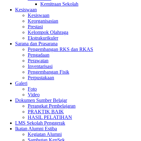
Kemitraan Sekolah
Kesiswaan
Kesiswaan
Keorganisasian
Prestasi
Kelompok Olahraga
Ekstrakurikuler
Sarana dan Prasarana
Pengembangan RKS dan RKAS
Pengadaan
Perawatan
Inventarisasi
Pengembangan Fisik
Perpustakaan
Galeri
Foto
Video
Dokumen Sumber Belajar
Perangkat Pembelajaran
PRAKTIK BAIK
HASIL PELATIHAN
LMS Sekolah Penggerak
Ikatan Alumni Estiba
Kegiatan Alumni
Sambutan KepSek