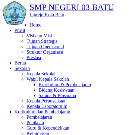
SMP NEGERI 03 BATU
Junrejo Kota Batu
Home
Profil
Visi dan Misi
Tujuan Strategis
Tujuan Operasional
Struktur Organisasi
Prestasi
Berita
Sekolah
Kepala Sekolah
Wakil Kepala Sekolah
Kurikulum & Pembelajaran
Bidang Kesiswaan
Sarana & Prasarana
Kepala Perpustakaan
Kepala Laboratorium
Kurikulum dan Pembelajaran
Pembelajaran
Penilaian
Guru & Kependidikan
Kehumasan