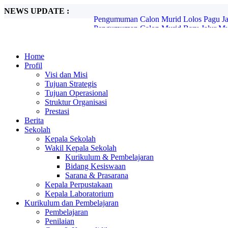
NEWS UPDATE :
Pengumuman Calon Murid Lolos Pagu Jalu
Pengumuman Calon Murid Baru Jalur Mut
Pemberitahuan SPMB Jenjang SMP Tahun
Petunjuk Teknis Lite Pro Estiba...
World Clean Up Day...
Home
PENGUMUMAN CALON MURID BARU 
Profil
RALAT INFO JADWAL PENGUMUMAN
Visi dan Misi
PENGUMUMAN CALON MURID BARU
Tujuan Strategis
INFORMASI UKM (UJI KENDALI MU
Tujuan Operasional
PENGUMUMAN CALON MURID BARU 
Struktur Organisasi
Prestasi
Berita
Sekolah
Kepala Sekolah
Wakil Kepala Sekolah
Kurikulum & Pembelajaran
Bidang Kesiswaan
Sarana & Prasarana
Kepala Perpustakaan
Kepala Laboratorium
Kurikulum dan Pembelajaran
Pembelajaran
Penilaian