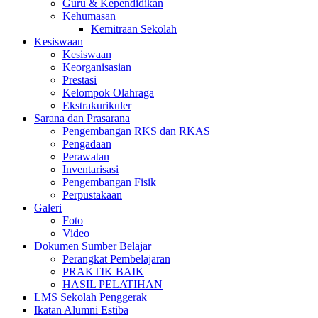
Guru & Kependidikan
Kehumasan
Kemitraan Sekolah
Kesiswaan
Kesiswaan
Keorganisasian
Prestasi
Kelompok Olahraga
Ekstrakurikuler
Sarana dan Prasarana
Pengembangan RKS dan RKAS
Pengadaan
Perawatan
Inventarisasi
Pengembangan Fisik
Perpustakaan
Galeri
Foto
Video
Dokumen Sumber Belajar
Perangkat Pembelajaran
PRAKTIK BAIK
HASIL PELATIHAN
LMS Sekolah Penggerak
Ikatan Alumni Estiba