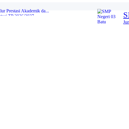
r Prestasi Akademik da...
S
asi TP 2026/2027...
 Ajaran 2026/2027...
Ju
YANG DITERIMA JALUR DOMISILI DI ...
 JALUR DOMISILI...
 YANG DITERIMA JALUR MUTASI DAN P...
TU) SPMB JALUR PRESTASI...
LOLOS SELEKSI SESUAI PAGU SPMB J...