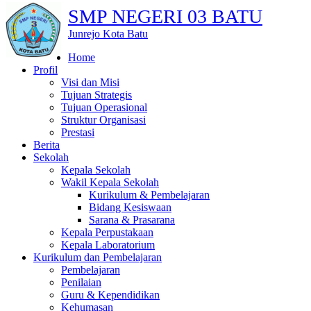
SMP NEGERI 03 BATU
Junrejo Kota Batu
Home
Profil
Visi dan Misi
Tujuan Strategis
Tujuan Operasional
Struktur Organisasi
Prestasi
Berita
Sekolah
Kepala Sekolah
Wakil Kepala Sekolah
Kurikulum & Pembelajaran
Bidang Kesiswaan
Sarana & Prasarana
Kepala Perpustakaan
Kepala Laboratorium
Kurikulum dan Pembelajaran
Pembelajaran
Penilaian
Guru & Kependidikan
Kehumasan