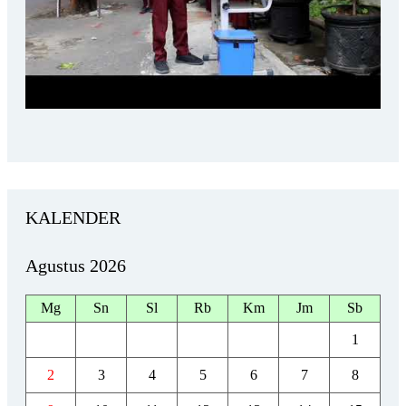
KALENDER
Agustus 2026
Mg
Sn
Sl
Rb
Km
Jm
Sb
1
2
3
4
5
6
7
8