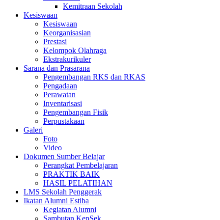
Kemitraan Sekolah
Kesiswaan
Kesiswaan
Keorganisasian
Prestasi
Kelompok Olahraga
Ekstrakurikuler
Sarana dan Prasarana
Pengembangan RKS dan RKAS
Pengadaan
Perawatan
Inventarisasi
Pengembangan Fisik
Perpustakaan
Galeri
Foto
Video
Dokumen Sumber Belajar
Perangkat Pembelajaran
PRAKTIK BAIK
HASIL PELATIHAN
LMS Sekolah Penggerak
Ikatan Alumni Estiba
Kegiatan Alumni
Sambutan KepSek