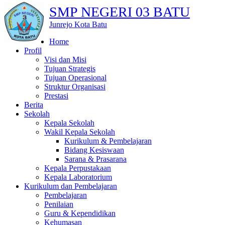
SMP NEGERI 03 BATU
Junrejo Kota Batu
Home
Profil
Visi dan Misi
Tujuan Strategis
Tujuan Operasional
Struktur Organisasi
Prestasi
Berita
Sekolah
Kepala Sekolah
Wakil Kepala Sekolah
Kurikulum & Pembelajaran
Bidang Kesiswaan
Sarana & Prasarana
Kepala Perpustakaan
Kepala Laboratorium
Kurikulum dan Pembelajaran
Pembelajaran
Penilaian
Guru & Kependidikan
Kehumasan