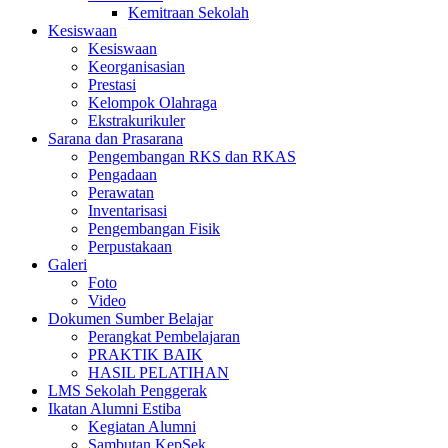
Kemitraan Sekolah
Kesiswaan
Kesiswaan
Keorganisasian
Prestasi
Kelompok Olahraga
Ekstrakurikuler
Sarana dan Prasarana
Pengembangan RKS dan RKAS
Pengadaan
Perawatan
Inventarisasi
Pengembangan Fisik
Perpustakaan
Galeri
Foto
Video
Dokumen Sumber Belajar
Perangkat Pembelajaran
PRAKTIK BAIK
HASIL PELATIHAN
LMS Sekolah Penggerak
Ikatan Alumni Estiba
Kegiatan Alumni
Sambutan KepSek