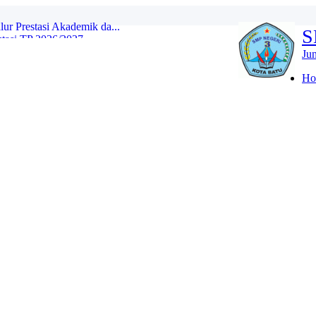
asi TP 2026/2027...
S
 Ajaran 2026/2027...
Ju
YANG DITERIMA JALUR DOMISILI DI ...
Ho
 JALUR DOMISILI...
 YANG DITERIMA JALUR MUTASI DAN P...
TU) SPMB JALUR PRESTASI...
LOLOS SELEKSI SESUAI PAGU SPMB J...
r Prestasi Akademik da...