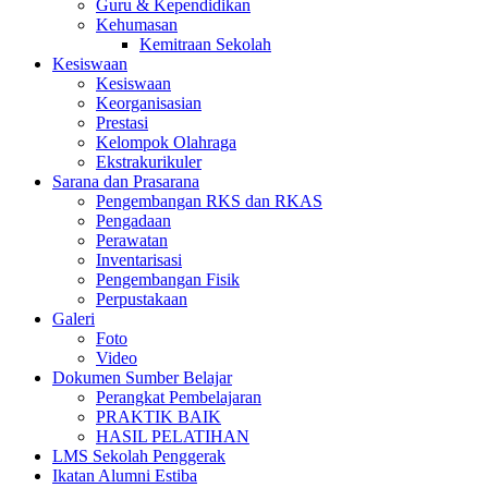
Guru & Kependidikan
Kehumasan
Kemitraan Sekolah
Kesiswaan
Kesiswaan
Keorganisasian
Prestasi
Kelompok Olahraga
Ekstrakurikuler
Sarana dan Prasarana
Pengembangan RKS dan RKAS
Pengadaan
Perawatan
Inventarisasi
Pengembangan Fisik
Perpustakaan
Galeri
Foto
Video
Dokumen Sumber Belajar
Perangkat Pembelajaran
PRAKTIK BAIK
HASIL PELATIHAN
LMS Sekolah Penggerak
Ikatan Alumni Estiba