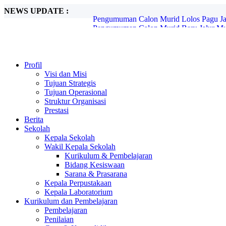
NEWS UPDATE :
Pengumuman Calon Murid Baru Jalur Mut
Pemberitahuan SPMB Jenjang SMP Tahun
Petunjuk Teknis Lite Pro Estiba...
World Clean Up Day...
PENGUMUMAN CALON MURID BARU 
RALAT INFO JADWAL PENGUMUMAN
Profil
PENGUMUMAN CALON MURID BARU
Visi dan Misi
INFORMASI UKM (UJI KENDALI MU
Tujuan Strategis
PENGUMUMAN CALON MURID BARU 
Tujuan Operasional
Pengumuman Calon Murid Lolos Pagu Jalu
Struktur Organisasi
Prestasi
Berita
Sekolah
Kepala Sekolah
Wakil Kepala Sekolah
Kurikulum & Pembelajaran
Bidang Kesiswaan
Sarana & Prasarana
Kepala Perpustakaan
Kepala Laboratorium
Kurikulum dan Pembelajaran
Pembelajaran
Penilaian