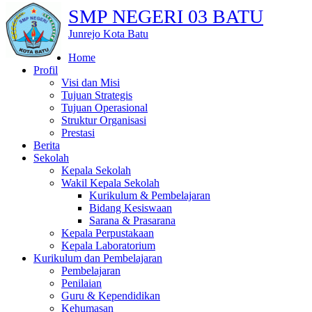
SMP NEGERI 03 BATU
Junrejo Kota Batu
Home
Profil
Visi dan Misi
Tujuan Strategis
Tujuan Operasional
Struktur Organisasi
Prestasi
Berita
Sekolah
Kepala Sekolah
Wakil Kepala Sekolah
Kurikulum & Pembelajaran
Bidang Kesiswaan
Sarana & Prasarana
Kepala Perpustakaan
Kepala Laboratorium
Kurikulum dan Pembelajaran
Pembelajaran
Penilaian
Guru & Kependidikan
Kehumasan