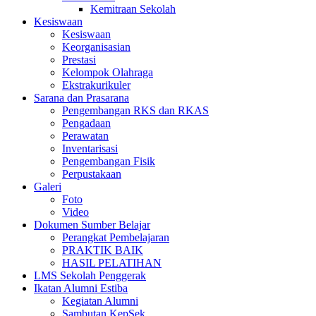
Kemitraan Sekolah
Kesiswaan
Kesiswaan
Keorganisasian
Prestasi
Kelompok Olahraga
Ekstrakurikuler
Sarana dan Prasarana
Pengembangan RKS dan RKAS
Pengadaan
Perawatan
Inventarisasi
Pengembangan Fisik
Perpustakaan
Galeri
Foto
Video
Dokumen Sumber Belajar
Perangkat Pembelajaran
PRAKTIK BAIK
HASIL PELATIHAN
LMS Sekolah Penggerak
Ikatan Alumni Estiba
Kegiatan Alumni
Sambutan KepSek