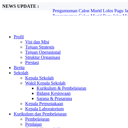
NEWS UPDATE :
Pengumuman Calon Murid Baru Jalur Mut
Pemberitahuan SPMB Jenjang SMP Tahun
Petunjuk Teknis Lite Pro Estiba...
World Clean Up Day...
PENGUMUMAN CALON MURID BARU 
RALAT INFO JADWAL PENGUMUMAN
Profil
PENGUMUMAN CALON MURID BARU
Visi dan Misi
INFORMASI UKM (UJI KENDALI MU
Tujuan Strategis
PENGUMUMAN CALON MURID BARU 
Tujuan Operasional
Pengumuman Calon Murid Lolos Pagu Jalu
Struktur Organisasi
Prestasi
Berita
Sekolah
Kepala Sekolah
Wakil Kepala Sekolah
Kurikulum & Pembelajaran
Bidang Kesiswaan
Sarana & Prasarana
Kepala Perpustakaan
Kepala Laboratorium
Kurikulum dan Pembelajaran
Pembelajaran
Penilaian