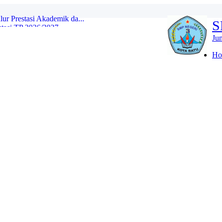
asi TP 2026/2027...
S
 Ajaran 2026/2027...
Ju
YANG DITERIMA JALUR DOMISILI DI ...
Ho
 JALUR DOMISILI...
 YANG DITERIMA JALUR MUTASI DAN P...
TU) SPMB JALUR PRESTASI...
LOLOS SELEKSI SESUAI PAGU SPMB J...
r Prestasi Akademik da...