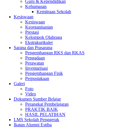
Guru & Kependidikan
Kehumasan
Kemitraan Sekolah
Kesiswaan
Kesiswaan
Keorganisasian
Prestasi
Kelompok Olahraga
Ekstrakurikuler
Sarana dan Prasarana
Pengembangan RKS dan RKAS
Pengadaan
Perawatan
Inventarisasi
Pengembangan Fisik
Perpustakaan
Galeri
Foto
Video
Dokumen Sumber Belajar
Perangkat Pembelajaran
PRAKTIK BAIK
HASIL PELATIHAN
LMS Sekolah Penggerak
Ikatan Alumni Estiba