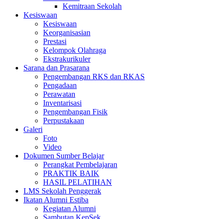
Kemitraan Sekolah
Kesiswaan
Kesiswaan
Keorganisasian
Prestasi
Kelompok Olahraga
Ekstrakurikuler
Sarana dan Prasarana
Pengembangan RKS dan RKAS
Pengadaan
Perawatan
Inventarisasi
Pengembangan Fisik
Perpustakaan
Galeri
Foto
Video
Dokumen Sumber Belajar
Perangkat Pembelajaran
PRAKTIK BAIK
HASIL PELATIHAN
LMS Sekolah Penggerak
Ikatan Alumni Estiba
Kegiatan Alumni
Sambutan KepSek