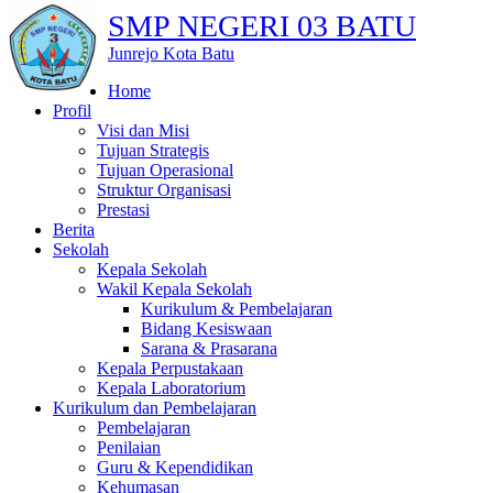
SMP NEGERI 03 BATU
Junrejo Kota Batu
Home
Profil
Visi dan Misi
Tujuan Strategis
Tujuan Operasional
Struktur Organisasi
Prestasi
Berita
Sekolah
Kepala Sekolah
Wakil Kepala Sekolah
Kurikulum & Pembelajaran
Bidang Kesiswaan
Sarana & Prasarana
Kepala Perpustakaan
Kepala Laboratorium
Kurikulum dan Pembelajaran
Pembelajaran
Penilaian
Guru & Kependidikan
Kehumasan