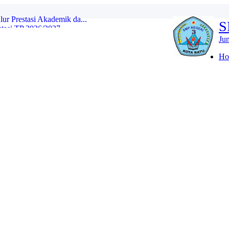
asi TP 2026/2027...
S
 Ajaran 2026/2027...
Ju
YANG DITERIMA JALUR DOMISILI DI ...
Ho
 JALUR DOMISILI...
 YANG DITERIMA JALUR MUTASI DAN P...
TU) SPMB JALUR PRESTASI...
LOLOS SELEKSI SESUAI PAGU SPMB J...
r Prestasi Akademik da...