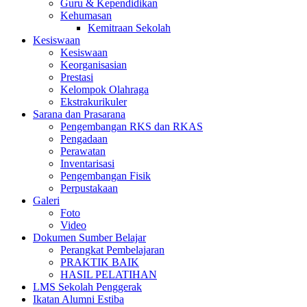
Guru & Kependidikan
Kehumasan
Kemitraan Sekolah
Kesiswaan
Kesiswaan
Keorganisasian
Prestasi
Kelompok Olahraga
Ekstrakurikuler
Sarana dan Prasarana
Pengembangan RKS dan RKAS
Pengadaan
Perawatan
Inventarisasi
Pengembangan Fisik
Perpustakaan
Galeri
Foto
Video
Dokumen Sumber Belajar
Perangkat Pembelajaran
PRAKTIK BAIK
HASIL PELATIHAN
LMS Sekolah Penggerak
Ikatan Alumni Estiba