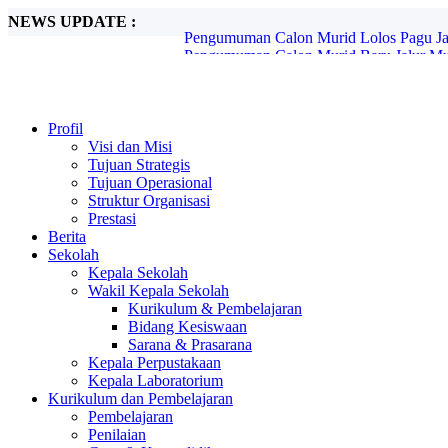
NEWS UPDATE :
Pengumuman Calon Murid Baru Jalur Mut
Pemberitahuan SPMB Jenjang SMP Tahun
Petunjuk Teknis Lite Pro Estiba...
World Clean Up Day...
PENGUMUMAN CALON MURID BARU 
RALAT INFO JADWAL PENGUMUMAN
Profil
PENGUMUMAN CALON MURID BARU
Visi dan Misi
INFORMASI UKM (UJI KENDALI MU
Tujuan Strategis
PENGUMUMAN CALON MURID BARU 
Tujuan Operasional
Pengumuman Calon Murid Lolos Pagu Jalu
Struktur Organisasi
Prestasi
Berita
Sekolah
Kepala Sekolah
Wakil Kepala Sekolah
Kurikulum & Pembelajaran
Bidang Kesiswaan
Sarana & Prasarana
Kepala Perpustakaan
Kepala Laboratorium
Kurikulum dan Pembelajaran
Pembelajaran
Penilaian