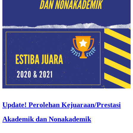
Update! Perolehan Kejuaraan/Prestasi
Akademik dan Nonakademik