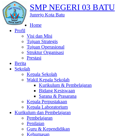
SMP NEGERI 03 BATU
Junrejo Kota Batu
Home
Profil
Visi dan Misi
Tujuan Strategis
Tujuan Operasional
Struktur Organisasi
Prestasi
Berita
Sekolah
Kepala Sekolah
Wakil Kepala Sekolah
Kurikulum & Pembelajaran
Bidang Kesiswaan
Sarana & Prasarana
Kepala Perpustakaan
Kepala Laboratorium
Kurikulum dan Pembelajaran
Pembelajaran
Penilaian
Guru & Kependidikan
Kehumasan