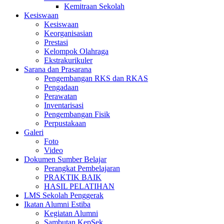
Kemitraan Sekolah
Kesiswaan
Kesiswaan
Keorganisasian
Prestasi
Kelompok Olahraga
Ekstrakurikuler
Sarana dan Prasarana
Pengembangan RKS dan RKAS
Pengadaan
Perawatan
Inventarisasi
Pengembangan Fisik
Perpustakaan
Galeri
Foto
Video
Dokumen Sumber Belajar
Perangkat Pembelajaran
PRAKTIK BAIK
HASIL PELATIHAN
LMS Sekolah Penggerak
Ikatan Alumni Estiba
Kegiatan Alumni
Sambutan KepSek