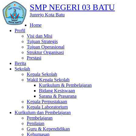
SMP NEGERI 03 BATU
Junrejo Kota Batu
Home
Profil
Visi dan Misi
Tujuan Strategis
Tujuan Operasional
Struktur Organisasi
Prestasi
Berita
Sekolah
Kepala Sekolah
Wakil Kepala Sekolah
Kurikulum & Pembelajaran
Bidang Kesiswaan
Sarana & Prasarana
Kepala Perpustakaan
Kepala Laboratorium
Kurikulum dan Pembelajaran
Pembelajaran
Penilaian
Guru & Kependidikan
Kehumasan