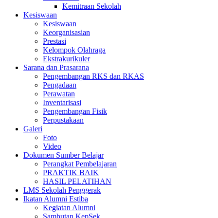
Kemitraan Sekolah
Kesiswaan
Kesiswaan
Keorganisasian
Prestasi
Kelompok Olahraga
Ekstrakurikuler
Sarana dan Prasarana
Pengembangan RKS dan RKAS
Pengadaan
Perawatan
Inventarisasi
Pengembangan Fisik
Perpustakaan
Galeri
Foto
Video
Dokumen Sumber Belajar
Perangkat Pembelajaran
PRAKTIK BAIK
HASIL PELATIHAN
LMS Sekolah Penggerak
Ikatan Alumni Estiba
Kegiatan Alumni
Sambutan KepSek