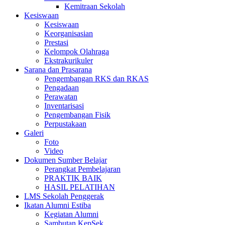
Kemitraan Sekolah
Kesiswaan
Kesiswaan
Keorganisasian
Prestasi
Kelompok Olahraga
Ekstrakurikuler
Sarana dan Prasarana
Pengembangan RKS dan RKAS
Pengadaan
Perawatan
Inventarisasi
Pengembangan Fisik
Perpustakaan
Galeri
Foto
Video
Dokumen Sumber Belajar
Perangkat Pembelajaran
PRAKTIK BAIK
HASIL PELATIHAN
LMS Sekolah Penggerak
Ikatan Alumni Estiba
Kegiatan Alumni
Sambutan KepSek