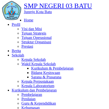
SMP NEGERI 03 BATU
Junrejo Kota Batu
Home
Profil
Visi dan Misi
Tujuan Strategis
Tujuan Operasional
Struktur Organisasi
Prestasi
Berita
Sekolah
Kepala Sekolah
Wakil Kepala Sekolah
Kurikulum & Pembelajaran
Bidang Kesiswaan
Sarana & Prasarana
Kepala Perpustakaan
Kepala Laboratorium
Kurikulum dan Pembelajaran
Pembelajaran
Penilaian
Guru & Kependidikan
Kehumasan