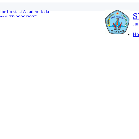
asi TP 2026/2027...
S
 Ajaran 2026/2027...
Ju
YANG DITERIMA JALUR DOMISILI DI ...
Ho
 JALUR DOMISILI...
 YANG DITERIMA JALUR MUTASI DAN P...
TU) SPMB JALUR PRESTASI...
LOLOS SELEKSI SESUAI PAGU SPMB J...
r Prestasi Akademik da...