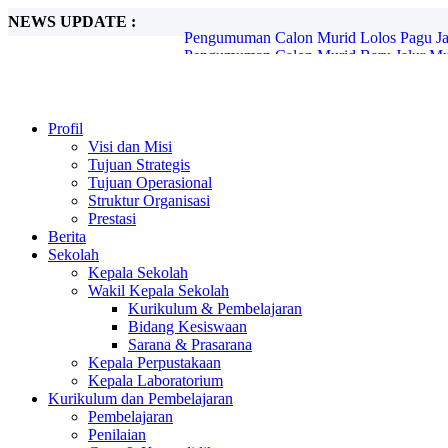
NEWS UPDATE :
Pengumuman Calon Murid Baru Jalur Mut
Pemberitahuan SPMB Jenjang SMP Tahun
Petunjuk Teknis Lite Pro Estiba...
World Clean Up Day...
PENGUMUMAN CALON MURID BARU 
RALAT INFO JADWAL PENGUMUMAN
Profil
PENGUMUMAN CALON MURID BARU
Visi dan Misi
INFORMASI UKM (UJI KENDALI MU
Tujuan Strategis
PENGUMUMAN CALON MURID BARU 
Tujuan Operasional
Pengumuman Calon Murid Lolos Pagu Jalu
Struktur Organisasi
Prestasi
Berita
Sekolah
Kepala Sekolah
Wakil Kepala Sekolah
Kurikulum & Pembelajaran
Bidang Kesiswaan
Sarana & Prasarana
Kepala Perpustakaan
Kepala Laboratorium
Kurikulum dan Pembelajaran
Pembelajaran
Penilaian