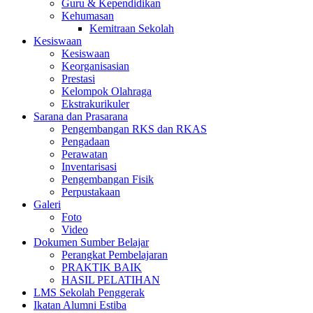
Guru & Kependidikan
Kehumasan
Kemitraan Sekolah
Kesiswaan
Kesiswaan
Keorganisasian
Prestasi
Kelompok Olahraga
Ekstrakurikuler
Sarana dan Prasarana
Pengembangan RKS dan RKAS
Pengadaan
Perawatan
Inventarisasi
Pengembangan Fisik
Perpustakaan
Galeri
Foto
Video
Dokumen Sumber Belajar
Perangkat Pembelajaran
PRAKTIK BAIK
HASIL PELATIHAN
LMS Sekolah Penggerak
Ikatan Alumni Estiba