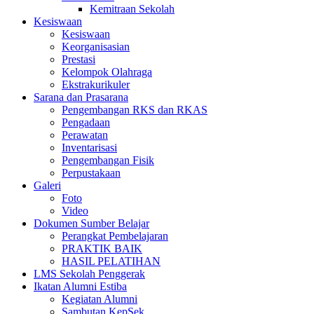
Kemitraan Sekolah
Kesiswaan
Kesiswaan
Keorganisasian
Prestasi
Kelompok Olahraga
Ekstrakurikuler
Sarana dan Prasarana
Pengembangan RKS dan RKAS
Pengadaan
Perawatan
Inventarisasi
Pengembangan Fisik
Perpustakaan
Galeri
Foto
Video
Dokumen Sumber Belajar
Perangkat Pembelajaran
PRAKTIK BAIK
HASIL PELATIHAN
LMS Sekolah Penggerak
Ikatan Alumni Estiba
Kegiatan Alumni
Sambutan KepSek