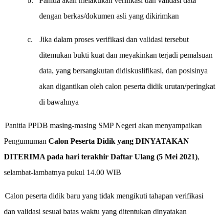
b.
Panitia akan melakukan verifikasi dan validasi data
dengan berkas/dokumen asli yang dikirimkan
c.
Jika dalam proses verifikasi dan validasi tersebut
ditemukan bukti kuat dan meyakinkan terjadi pemalsuan
data, yang bersangkutan didiskuslifikasi, dan posisinya
akan digantikan oleh calon peserta didik urutan/peringkat
di bawahnya
Panitia PPDB masing-masing SMP Negeri akan menyampaikan
Pengumuman
Calon Peserta Didik yang DINYATAKAN
DITERIMA pada hari terakhir Daftar Ulang (
5
Mei 202
1
)
,
selambat-lambatnya pukul 1
4
.00 WIB
Calon peserta didik baru yang tidak
mengikuti tahapan verifikasi
dan validasi
sesuai batas waktu yang ditentukan dinyatakan