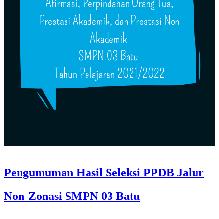
Pengumuman Hasil Seleksi PPDB Jalur
Non-Zonasi SMPN 03 Batu