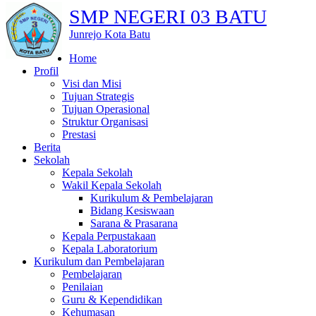
SMP NEGERI 03 BATU
Junrejo Kota Batu
Home
Profil
Visi dan Misi
Tujuan Strategis
Tujuan Operasional
Struktur Organisasi
Prestasi
Berita
Sekolah
Kepala Sekolah
Wakil Kepala Sekolah
Kurikulum & Pembelajaran
Bidang Kesiswaan
Sarana & Prasarana
Kepala Perpustakaan
Kepala Laboratorium
Kurikulum dan Pembelajaran
Pembelajaran
Penilaian
Guru & Kependidikan
Kehumasan