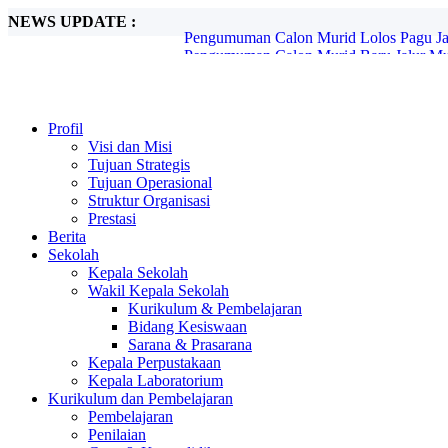
NEWS UPDATE :
Pengumuman Calon Murid Baru Jalur Mut
Pemberitahuan SPMB Jenjang SMP Tahun
Petunjuk Teknis Lite Pro Estiba...
World Clean Up Day...
PENGUMUMAN CALON MURID BARU 
RALAT INFO JADWAL PENGUMUMAN
Profil
PENGUMUMAN CALON MURID BARU
Visi dan Misi
INFORMASI UKM (UJI KENDALI MU
Tujuan Strategis
PENGUMUMAN CALON MURID BARU 
Tujuan Operasional
Pengumuman Calon Murid Lolos Pagu Jalu
Struktur Organisasi
Prestasi
Berita
Sekolah
Kepala Sekolah
Wakil Kepala Sekolah
Kurikulum & Pembelajaran
Bidang Kesiswaan
Sarana & Prasarana
Kepala Perpustakaan
Kepala Laboratorium
Kurikulum dan Pembelajaran
Pembelajaran
Penilaian