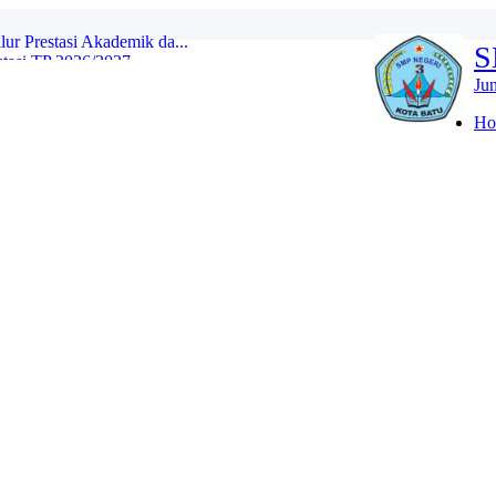
asi TP 2026/2027...
S
 Ajaran 2026/2027...
Ju
YANG DITERIMA JALUR DOMISILI DI ...
Ho
 JALUR DOMISILI...
 YANG DITERIMA JALUR MUTASI DAN P...
TU) SPMB JALUR PRESTASI...
LOLOS SELEKSI SESUAI PAGU SPMB J...
r Prestasi Akademik da...