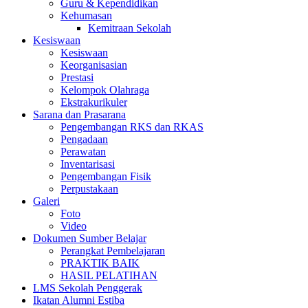
Guru & Kependidikan
Kehumasan
Kemitraan Sekolah
Kesiswaan
Kesiswaan
Keorganisasian
Prestasi
Kelompok Olahraga
Ekstrakurikuler
Sarana dan Prasarana
Pengembangan RKS dan RKAS
Pengadaan
Perawatan
Inventarisasi
Pengembangan Fisik
Perpustakaan
Galeri
Foto
Video
Dokumen Sumber Belajar
Perangkat Pembelajaran
PRAKTIK BAIK
HASIL PELATIHAN
LMS Sekolah Penggerak
Ikatan Alumni Estiba