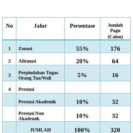
No
Jalur
Persentase
Jumlah
Pagu
(Calon)
55%
176
1
Zonasi
20%
64
2
Afirmasi
Perpindahan Tugas
5%
16
3
Orang Tua/Wali
4
Prestasi
10%
32
Prestasi Akademik
Prestasi Non
10%
32
Akademik
100%
320
JUMLAH