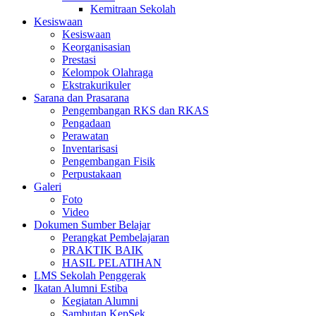
Kemitraan Sekolah
Kesiswaan
Kesiswaan
Keorganisasian
Prestasi
Kelompok Olahraga
Ekstrakurikuler
Sarana dan Prasarana
Pengembangan RKS dan RKAS
Pengadaan
Perawatan
Inventarisasi
Pengembangan Fisik
Perpustakaan
Galeri
Foto
Video
Dokumen Sumber Belajar
Perangkat Pembelajaran
PRAKTIK BAIK
HASIL PELATIHAN
LMS Sekolah Penggerak
Ikatan Alumni Estiba
Kegiatan Alumni
Sambutan KepSek