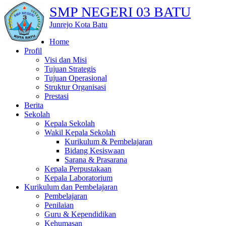
SMP NEGERI 03 BATU
Junrejo Kota Batu
Home
Profil
Visi dan Misi
Tujuan Strategis
Tujuan Operasional
Struktur Organisasi
Prestasi
Berita
Sekolah
Kepala Sekolah
Wakil Kepala Sekolah
Kurikulum & Pembelajaran
Bidang Kesiswaan
Sarana & Prasarana
Kepala Perpustakaan
Kepala Laboratorium
Kurikulum dan Pembelajaran
Pembelajaran
Penilaian
Guru & Kependidikan
Kehumasan