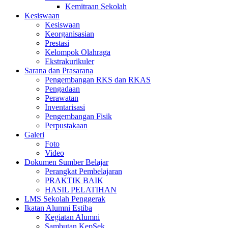
Kemitraan Sekolah
Kesiswaan
Kesiswaan
Keorganisasian
Prestasi
Kelompok Olahraga
Ekstrakurikuler
Sarana dan Prasarana
Pengembangan RKS dan RKAS
Pengadaan
Perawatan
Inventarisasi
Pengembangan Fisik
Perpustakaan
Galeri
Foto
Video
Dokumen Sumber Belajar
Perangkat Pembelajaran
PRAKTIK BAIK
HASIL PELATIHAN
LMS Sekolah Penggerak
Ikatan Alumni Estiba
Kegiatan Alumni
Sambutan KepSek