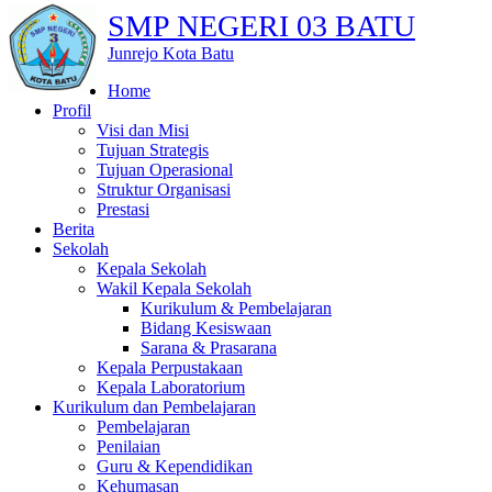
SMP NEGERI 03 BATU
Junrejo Kota Batu
Home
Profil
Visi dan Misi
Tujuan Strategis
Tujuan Operasional
Struktur Organisasi
Prestasi
Berita
Sekolah
Kepala Sekolah
Wakil Kepala Sekolah
Kurikulum & Pembelajaran
Bidang Kesiswaan
Sarana & Prasarana
Kepala Perpustakaan
Kepala Laboratorium
Kurikulum dan Pembelajaran
Pembelajaran
Penilaian
Guru & Kependidikan
Kehumasan