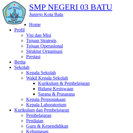
SMP NEGERI 03 BATU
Junrejo Kota Batu
Home
Profil
Visi dan Misi
Tujuan Strategis
Tujuan Operasional
Struktur Organisasi
Prestasi
Berita
Sekolah
Kepala Sekolah
Wakil Kepala Sekolah
Kurikulum & Pembelajaran
Bidang Kesiswaan
Sarana & Prasarana
Kepala Perpustakaan
Kepala Laboratorium
Kurikulum dan Pembelajaran
Pembelajaran
Penilaian
Guru & Kependidikan
Kehumasan