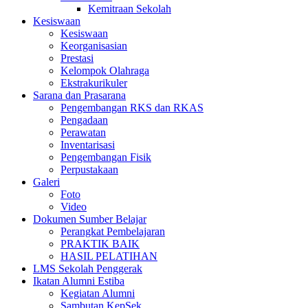
Kemitraan Sekolah
Kesiswaan
Kesiswaan
Keorganisasian
Prestasi
Kelompok Olahraga
Ekstrakurikuler
Sarana dan Prasarana
Pengembangan RKS dan RKAS
Pengadaan
Perawatan
Inventarisasi
Pengembangan Fisik
Perpustakaan
Galeri
Foto
Video
Dokumen Sumber Belajar
Perangkat Pembelajaran
PRAKTIK BAIK
HASIL PELATIHAN
LMS Sekolah Penggerak
Ikatan Alumni Estiba
Kegiatan Alumni
Sambutan KepSek