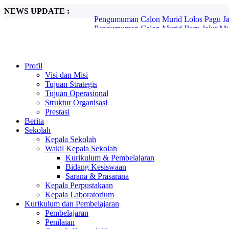
NEWS UPDATE :
Pengumuman Calon Murid Baru Jalur Mut
Pemberitahuan SPMB Jenjang SMP Tahun
Petunjuk Teknis Lite Pro Estiba...
World Clean Up Day...
PENGUMUMAN CALON MURID BARU 
RALAT INFO JADWAL PENGUMUMAN
Profil
PENGUMUMAN CALON MURID BARU
Visi dan Misi
INFORMASI UKM (UJI KENDALI MU
Tujuan Strategis
PENGUMUMAN CALON MURID BARU 
Tujuan Operasional
Pengumuman Calon Murid Lolos Pagu Jalu
Struktur Organisasi
Prestasi
Berita
Sekolah
Kepala Sekolah
Wakil Kepala Sekolah
Kurikulum & Pembelajaran
Bidang Kesiswaan
Sarana & Prasarana
Kepala Perpustakaan
Kepala Laboratorium
Kurikulum dan Pembelajaran
Pembelajaran
Penilaian