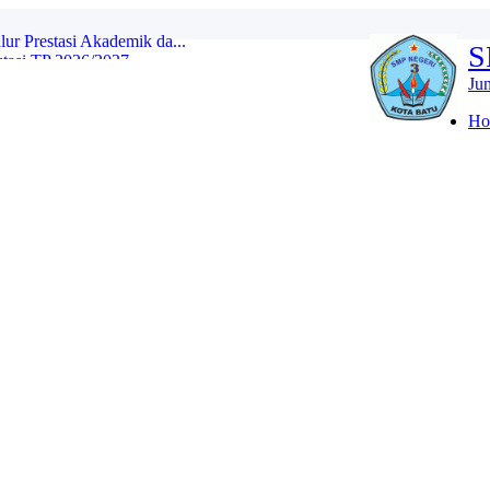
asi TP 2026/2027...
S
 Ajaran 2026/2027...
Ju
YANG DITERIMA JALUR DOMISILI DI ...
Ho
 JALUR DOMISILI...
 YANG DITERIMA JALUR MUTASI DAN P...
TU) SPMB JALUR PRESTASI...
LOLOS SELEKSI SESUAI PAGU SPMB J...
r Prestasi Akademik da...