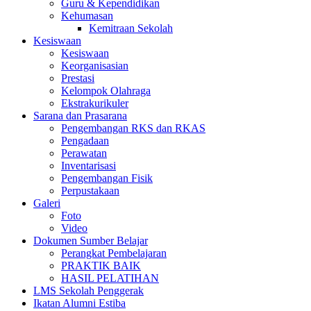
Guru & Kependidikan
Kehumasan
Kemitraan Sekolah
Kesiswaan
Kesiswaan
Keorganisasian
Prestasi
Kelompok Olahraga
Ekstrakurikuler
Sarana dan Prasarana
Pengembangan RKS dan RKAS
Pengadaan
Perawatan
Inventarisasi
Pengembangan Fisik
Perpustakaan
Galeri
Foto
Video
Dokumen Sumber Belajar
Perangkat Pembelajaran
PRAKTIK BAIK
HASIL PELATIHAN
LMS Sekolah Penggerak
Ikatan Alumni Estiba