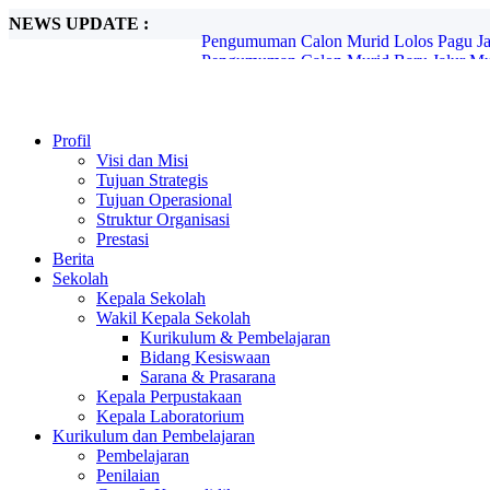
NEWS UPDATE :
Pengumuman Calon Murid Baru Jalur Mut
Pemberitahuan SPMB Jenjang SMP Tahun
Petunjuk Teknis Lite Pro Estiba...
World Clean Up Day...
PENGUMUMAN CALON MURID BARU 
RALAT INFO JADWAL PENGUMUMAN
Profil
PENGUMUMAN CALON MURID BARU
Visi dan Misi
INFORMASI UKM (UJI KENDALI MU
Tujuan Strategis
PENGUMUMAN CALON MURID BARU 
Tujuan Operasional
Pengumuman Calon Murid Lolos Pagu Jalu
Struktur Organisasi
Prestasi
Berita
Sekolah
Kepala Sekolah
Wakil Kepala Sekolah
Kurikulum & Pembelajaran
Bidang Kesiswaan
Sarana & Prasarana
Kepala Perpustakaan
Kepala Laboratorium
Kurikulum dan Pembelajaran
Pembelajaran
Penilaian