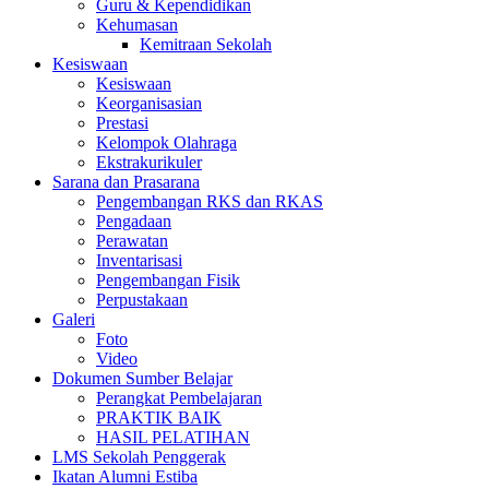
Guru & Kependidikan
Kehumasan
Kemitraan Sekolah
Kesiswaan
Kesiswaan
Keorganisasian
Prestasi
Kelompok Olahraga
Ekstrakurikuler
Sarana dan Prasarana
Pengembangan RKS dan RKAS
Pengadaan
Perawatan
Inventarisasi
Pengembangan Fisik
Perpustakaan
Galeri
Foto
Video
Dokumen Sumber Belajar
Perangkat Pembelajaran
PRAKTIK BAIK
HASIL PELATIHAN
LMS Sekolah Penggerak
Ikatan Alumni Estiba